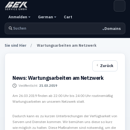
Anmelden
German
Cart
Domains
Sie sind Hier
Wartungsarbeiten am Netzwerk
Zurück
News: Wartungsarbeiten am Netzwerk
Veröffentlicht:
21.03.2019
Am 26.03.2019 finden ab 22:00 Uhr bis 24:00 Uhr routinemäßig
Wartungsarbeiten an unserem Netzwerk statt.
Dadurch kann es zu kurzen Unterbrechungen der Verfügbarkeit von
Servern und Diensten kommen. Wir bemühen uns diese so kurz
wie möglich zu halten. Diese Maßnahmen sind notwendig, um die