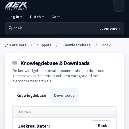
Log in
Dutch
Cart
domeinen
you are here
Support
Knowlegdebase
Zoek
Knowlegdebase & Downloads
De knowledgebase bevat documentatie die door ons
geschreven is. Selecteer aub een categorie of zoek
hieronder naar artikels.
Knowlegdebase
Downloads
Articles
Back
Zoekresultaten: