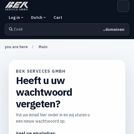
Log in
Dutch
Cart
domeinen
you are here
Main
BEK SERVICES GMBH
Heeft u uw
wachtwoord
vergeten?
Vul uw email hier onder in en wij sturen u
een nieuw wachtwoord op.
Geef uw emailadres: