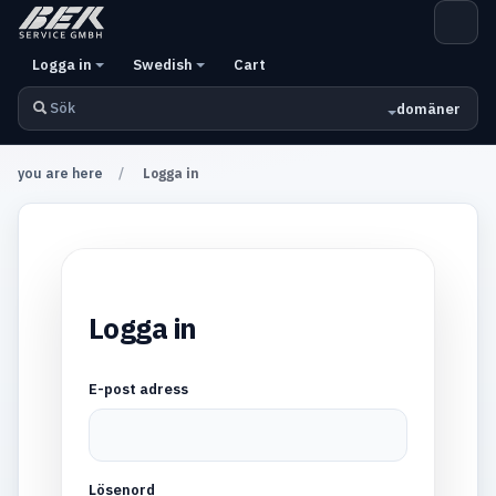
Logga in
Swedish
Cart
domäner
you are here
Logga in
Logga in
E-post adress
Lösenord