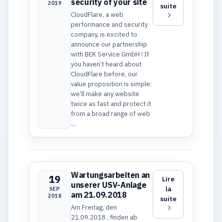
security of your site
2019
suite
CloudFlare, a web
performance and security
company, is excited to
announce our partnership
with BEK Service GmbH ! If
you haven’t heard about
CloudFlare before, our
value proposition is simple:
we’ll make any website
twice as fast and protect it
from a broad range of web
...
Wartungsarbeiten an
19
Lire
unserer USV-Anlage
la
SEP
am 21.09.2018
2018
suite
Am Freitag, den
21.09.2018 , finden ab