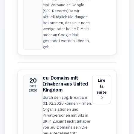
Mail Versand an Google
(SPF-Records)Da wir
aktuell täglich Meldungen
bekommen, dass nur noch
wenige oder keine E-Mails
mehr an Google Mail
gesendet werden können,
geb ...
eu-Domains mit
20
Lire
Inhabern aus United
la
OCT
Kingdom
2020
suite
durch den sog. Brexit am
01.02.2020 können Firmen,
Organisiationen und
Privatpersonen mit Sitz in
UK in Zukunft nicht Inhaber
von .eu-Domains sein.Die
neue Regelung tritt