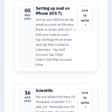
Setting up mail on
05
Lire
iPhone (iOS 7)
la
MAY
2016
Set up your BEKServer.de
suite
email account on iPhones,
iPads or iPods with iOS 7. >
Add your mail account
Tap Settings Move down
and tap Mail, Contacts,
Calendars Tap Add
Account Tap Other
Select Add Mail Account.
Enter ...
Scientific
16
Lire
We are added the New OS
la
APR
2016
Template: scientific-7.1-
suite
x86_64 . Reinstall your OS
in a few min. Do you want