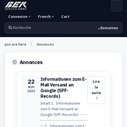
Connexion
French
Cart
domaines
you are here
Annonces
Annonces
Informationen zum E-
22
Lire
Mail Versand an
la
NOV
Google (SPF-
2022
suite
Records)
Inhalt:1. Informationen
zum E-Mail Versand an
Google (SPF-Records)------
---------------------------------
---1. Informationen zum E-