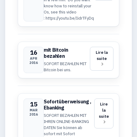
know how to reinstall your
Os, see this video
: https://youtu.be/IidrTFyDq8s
mit Bitcoin
16
Lire la
bezahlen
suite
APR
2016
SOFORT BEZAHLEN MIT
Bitcoin bei uns.
Sofortüberweisung ,
15
Lire
Ebanking
la
MAR
2016
SOFORT BEZAHLEN MIT
suite
IHREN ONLINE-BANKING
DATEN Sie können ab
sofort mit Sofort